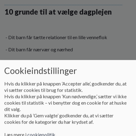
o
l
10 grunde til at vælge dagplejen
d
e
t
- Dit barn får tætte relationer til en lille venneflok
- Dit barn får nærvær og nærhed
Læs mere
Cookieindstillinger
Hvis du klikker på knappen ’Accepter alle’, godkender du, at
vi sætter cookies til brug for statistik.
Hvis du klikker på knappen ’Kun nødvendige,’ sætter vi ikke
cookies til statistik – vi benytter dog en cookie for at huske
dit valg.
Klikker du på ’Gem valgte’ godkender du, at vi sætter
cookies for de kategorier du har krydset af.
Læs mere i
cookiepolitik
.