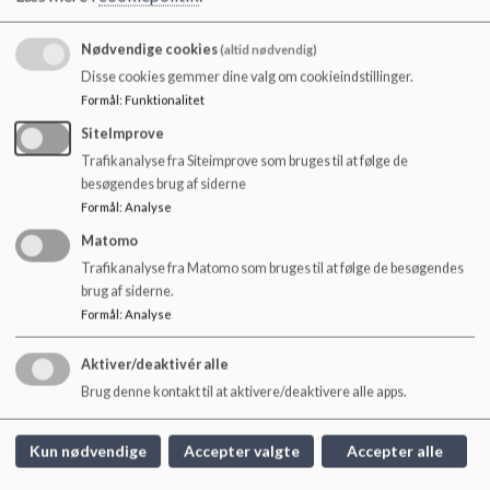
Nødvendige cookies
(altid nødvendig)
Disse cookies gemmer dine valg om cookieindstillinger.
Formål
:
Funktionalitet
Faglighed i dagplejen
SiteImprove
Trafikanalyse fra Siteimprove som bruges til at følge de
Læs mere
besøgendes brug af siderne
Formål
:
Analyse
Matomo
Trafikanalyse fra Matomo som bruges til at følge de besøgendes
brug af siderne.
Formål
:
Analyse
Aktiver/deaktivér alle
Brug denne kontakt til at aktivere/deaktivere alle apps.
Kun nødvendige
Accepter valgte
Accepter alle